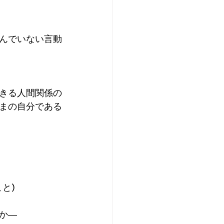
んでいない言動
きる人間関係の
まの自分である
と)
か―