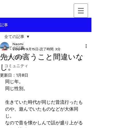
記事
全ての記事
Naomi
全ての記事
2024年9月15日
読了時間: 3分
先人の言うこと間違いな
今すぐ始める
し。
コミュニティ
更新日：
1月8日
同じ年。
同じ性別。
生きていた時代が同じだ昔流行ったも
のや、遊んでいたものなどが大体同
じ。
なので昔を懐かしんで話が盛り上がる