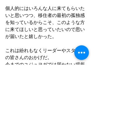
個人的にはいろんな人に来てもらいた
いと思いつつ、移住者の最初の孤独感
を知っているからこそ、このような方
に来てほしいと思っていたいので思い
が届いたと嬉しかった。
これは紛れもなくリーダーやスタッフ
の皆さんのおかげだ。
今までのユジュヨガでは届かない場所
までユジュヨガを届けることができ
た。
まだまだ反省すること改善することは
あるけど、また秋に向けてこのメンバ
ーと一緒に頑張っていきたいなと思え
た。
むしろもっともっと仲間が必要だ！
募集中でございます。