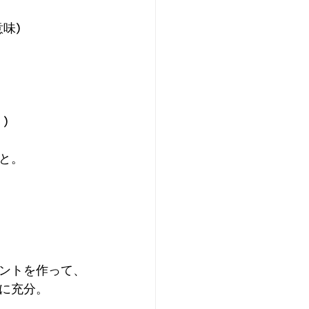
味)
)
と。
ントを作って、
に充分。