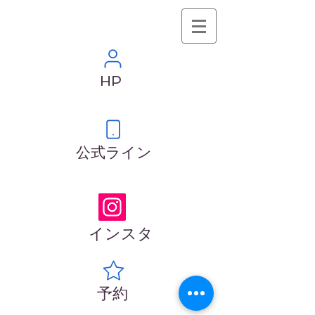
HP
​公式ライン
​インスタ
​予約